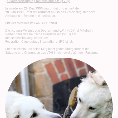
„Kuvasz-Vereinigung Deutschland e.V. (KVD)“
Er wurde am
29. Dez.1990
gegründet und ist seit dem
28. Jan.1991
unter der
Nummer 653
in das Vereinsregister beim
Amtsgericht Bensheim eingetragen.
Sitz des Vereines ist 64684 Lautertal.
Die „Kuvasz-Vereinigung Deutschland e.V. (KVD)“ ist Mitglied im
Verband für das Deutsche Hundewesen (VDH) e.V.
der seinerseits Mitglied bei der
Federation Cynologique International (F.C.I.) ist.
Für den Verein und seine Mitglieder gelten übergeordnet die
Satzung und Ordnungen des
VDH
in der jeweils gültigen Fassung.