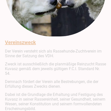
Vereinszweck
Der Verein versteht sich als Rassehunde-Zuchtverein im
Sinne der Satzung des VDH.
Zweck ist ausschließlich die planmäßige Reinzucht Rasse
Kuvasz gemäß dem jeweils gültigen F.C.I. Standard Nr.
54.
Demnach fördert der Verein alle Bestrebungen, die der
Erfüllung dieses Zwecks dienen.
Dabei ist die Grundlage die Erhaltung und Festigung des
Kuvasz in seiner Rassereinheit, seiner Gesundheit, seinem
Wesen, seiner Konstitution und seinem formvollendeten
Erscheinungsbild.