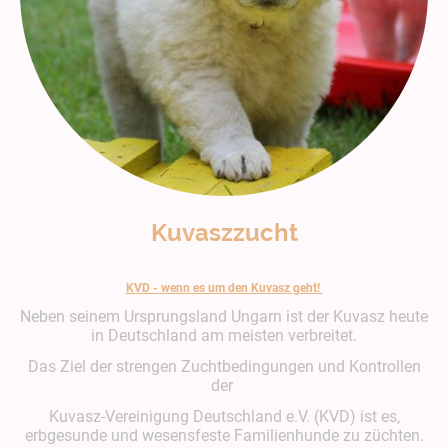
Kuvaszzucht
KVD - wenn es um den Kuvasz geht!
Neben seinem Ursprungsland Ungarn ist der Kuvasz heute
in Deutschland am meisten verbreitet.
Das Ziel der strengen Zuchtbedingungen und Kontrollen
der
Kuvasz-Vereinigung Deutschland e.V. (KVD) ist es,
erbgesunde und wesensfeste Familienhunde zu züchten.