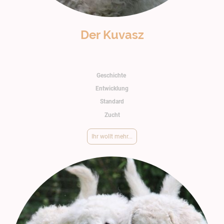
Der Kuvasz
Geschichte
Entwicklung
Standard
Zucht
Ihr wollt mehr...